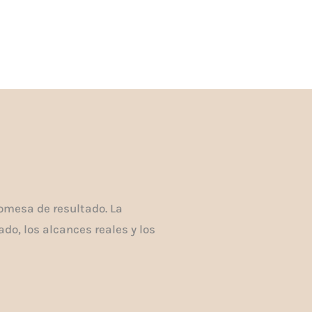
omesa de resultado. La
do, los alcances reales y los