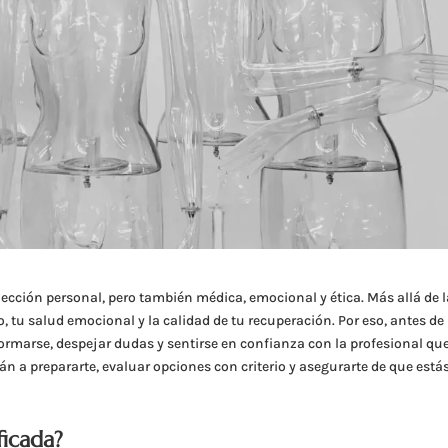
lección personal, pero también médica, emocional y ética. Más allá de 
co, tu salud emocional y la calidad de tu recuperación. Por eso, antes de
ormarse, despejar dudas y sentirse en confianza con la profesional que
n a prepararte, evaluar opciones con criterio y asegurarte de que está
ificada?