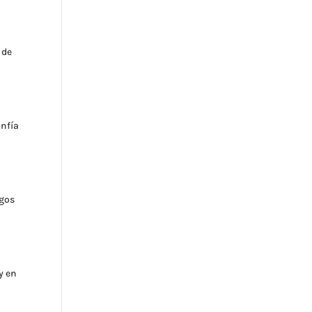
 de
onfía
sgos
y en