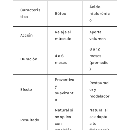
Ácido
Caracterís
Bótox
hialurónic
tica
o
Relaja el
Aporta
Acción
músculo
volumen
8 a 12
4 a 6
meses
Duración
meses
(promedio
)
Preventivo
Restaurad
y
Efecto
or y
suavizant
modelador
e
Natural si
Natural si
se aplica
se adapta
Resultado
con
a tu